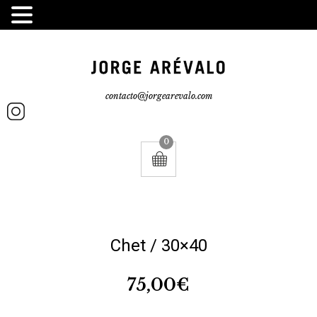
contacto@jorgearevalo.com
0
Chet / 30×40
75,00
€